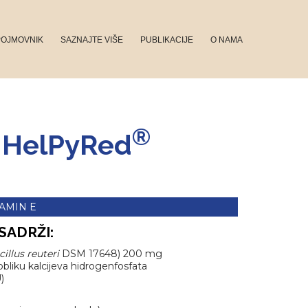
POJMOVNIK
SAZNAJTE VIŠE
PUBLIKACIJE
O NAMA
Kontakt
®
HelPyRed
TAMIN E
SADRŽI:
illus reuteri
DSM 17648) 200 mg
bliku kalcijeva hidrogenfosfata
)