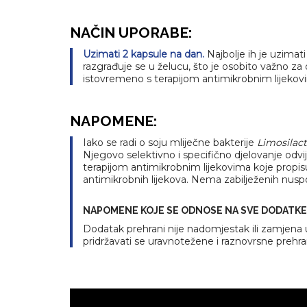
NAČIN UPORABE:
Uzimati 2 kapsule na dan.
Najbolje ih je uzimat
razgrađuje se u želucu, što je osobito važno za 
istovremeno s terapijom antimikrobnim lijekovima
NAPOMENE:
Iako se radi o soju mliječne bakterije
Limosilact
Njegovo selektivno i specifično djelovanje odv
terapijom antimikrobnim lijekovima koje propisuj
antimikrobnih lijekova. Nema zabilježenih nuspoja
NAPOMENE KOJE SE ODNOSE NA SVE DODATKE
Dodatak prehrani nije nadomjestak ili zamjena
pridržavati se uravnotežene i raznovrsne prehra