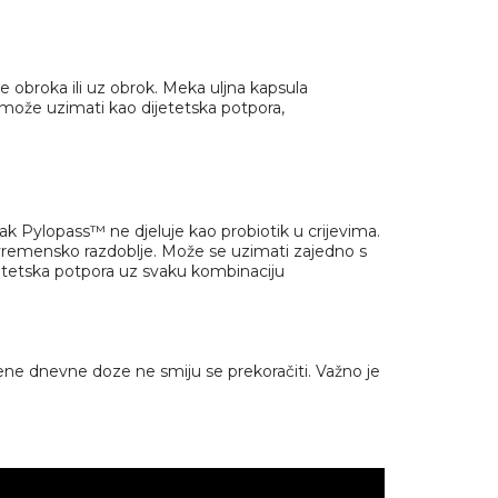
e obroka ili uz obrok. Meka uljna kapsula
ože uzimati kao dijetetska potpora,
ojak Pylopass™ ne djeluje kao probiotik u crijevima.
 vremensko razdoblje. Može se uzimati zajedno s
jetetska potpora uz svaku kombinaciju
ene dnevne doze ne smiju se prekoračiti. Važno je