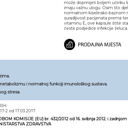
može doprinijeti boljem učinku l
imaju važnu ulogu. Osim što dje
normalnom kiselinsko-baznom m
suradljivost pacijenata prema tera
vitaminu E, ove kapsule štite st
česte posljedice infekcije želuca.
nzima.
etabolizmu i normalnoj funkciji imunološkog sustava.
nog stresa.
 RH:
7-2 od 17.03.2017.
BOM KOMISIJE (EU) br. 432/2012 od 16. svibnja 2012. i zadnjom
 MINISTARSTVA ZDRAVSTVA