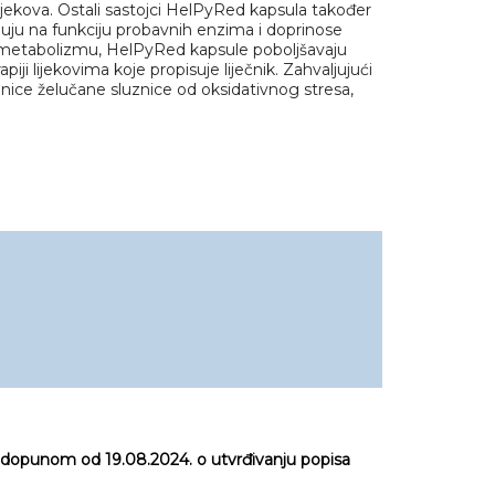
ijekova. Ostali sastojci HelPyRed kapsula također
luju na funkciju probavnih enzima i doprinose
etabolizmu, HelPyRed kapsule poboljšavaju
piji lijekovima koje propisuje liječnik. Zahvaljujući
anice želučane sluznice od oksidativnog stresa,
 dopunom od 19.08.2024. o utvrđivanju popisa