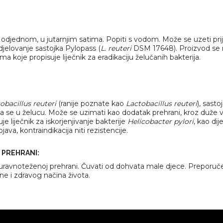
i odjednom, u jutarnjim satima. Popiti s vodom. Može se uzeti prij
djelovanje sastojka Pylopass (
L. reuteri
DSM 17648). Proizvod se m
 koje propisuje liječnik za eradikaciju želučanih bakterija.
obacillus reuteri
(ranije poznate kao
Lactobacillus reuteri
), sast
ija se u želucu. Može se uzimati kao dodatak prehrani, kroz duže
e liječnik za iskorjenjivanje bakterije
Helicobacter pylori
, kao di
va, kontraindikacija niti rezistencije.
 PREHRANI:
 uravnoteženoj prehrani. Čuvati od dohvata male djece. Preporuč
ne i zdravog načina života.