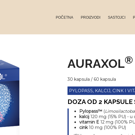
POČETNA
PROIZVODI
SASTOJCI
HelPyRed
KarboMint PLUS
®
AURAXOL
CardiOlival
30 kapsula / 60 kapsula
EtriMega
PYLOPASS, KALCIJ, CINK I VI
LinaKaps EVITA
DOZA OD
2 KAPSULE
LinaKaps Q10
Pylopass™
(
Limosilactobac
kalcij
120 mg (15% PU) - u o
vitamin E
12 mg (100% PU
LinaKaps ALA
cink
10 mg (100% PU)