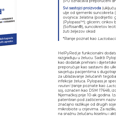
(PU označava preporučeni dne
CuminaKaps
Svi sastojci proizvoda
(uključu
ulje od sjemenki suncokreta (
ovojnica: želatina (podrijetlo:
CarthaKaps
(Pylopass™); glicerin; cinkov 
(Softisan®), suncokretov lecitin
žuti željezov oksid
Beauty
*Ranije poznat kao
Lactobacil
B-kompleks
HelPyRed je funkcionalni dodatak
razgrađuju u želucu. Sadrži Pylopa
kao dodatak prehrani i dijetets
preporučuje kao sastavni dio ulk
savjetuju pacijentima s dugotra
za ublažavanje želučanih tegoba 
infekcije želuca. Pylopass je spec
reuteri
(ranije poznate kao
Lacto
soj, označen kao DSM 17648, izoli
Njemačkoj prije 10-ak godina. Iz
patentiran pod zaštićenim nazivo
značajno razlikuje od drugih soje
mikrobiote u crijevima. Za razlik
na snažnu želučanu kiselinu i ak