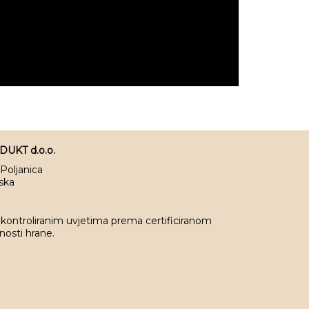
KT d.o.o.
 Poljanica
tska
 kontroliranim uvjetima prema certificiranom
osti hrane.