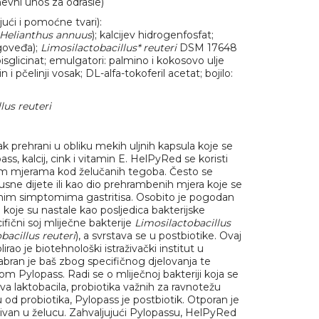
vni unos za odrasle)
jući i pomoćne tvari):
Helianthus annuus
); kalcijev hidrogenfosfat;
 goveđa);
Limosilactobacillus* reuteri
DSM 17648
bisglicinat; emulgatori: palmino i kokosovo ulje
 i pčelinji vosak; DL-alfa-tokoferil acetat; bojilo:
lus reuteri
 prehrani u obliku mekih uljnih kapsula koje se
ss, kalcij, cink i vitamin E. HelPyRed se koristi
kim mjerama kod želučanih tegoba. Često se
usne dijete ili kao dio prehrambenih mjera koje se
jnim simptomima gastritisa. Osobito je pogodan
koje su nastale kao posljedica bakterijske
ifični soj mliječne bakterije
Limosilactobacillus
bacillus reuteri
), a svrstava se u postbiotike. Ovaj
rao je biotehnološki istraživački institut u
abran je baš zbog specifičnog djelovanja te
m Pylopass. Radi se o mliječnoj bakteriji koja se
va laktobacila, probiotika važnih za ravnotežu
u od probiotika, Pylopass je postbiotik. Otporan je
tivan u želucu. Zahvaljujući Pylopassu, HelPyRed