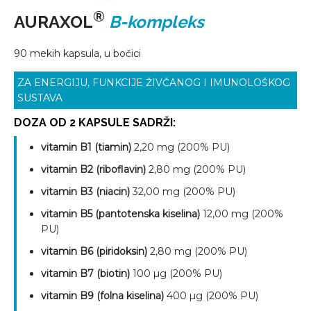
®
AURAXOL
B-kompleks
90 mekih kapsula, u bočici
ZA ENERGIJU, FUNKCIJE ŽIVČANOG I IMUNOLOŠKOG
SUSTAVA
DOZA OD
2 KAPSULE
SADRŽI:
vitamin B1 (tiamin)
2,20 mg (200% PU)
vitamin B2 (riboflavin)
2,80 mg (200% PU)
vitamin B3 (niacin)
32,00 mg (200% PU)
vitamin B5 (pantotenska kiselina)
12,00 mg (200%
PU)
vitamin B6 (piridoksin)
2,80 mg (200% PU)
vitamin B7 (biotin)
100 µg (200% PU)
vitamin B9 (folna kiselina)
400 µg (200% PU)