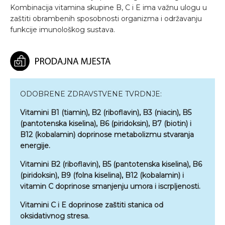
Kombinacija vitamina skupine B, C i E ima važnu ulogu u
zaštiti obrambenih sposobnosti organizma i održavanju
funkcije imunološkog sustava.
ODOBRENE ZDRAVSTVENE TVRDNJE:
Vitamini B1 (tiamin), B2 (riboflavin), B3 (niacin), B5
(pantotenska kiselina), B6 (piridoksin), B7 (biotin) i
B12 (kobalamin) doprinose metabolizmu stvaranja
energije.
Vitamini B2 (riboflavin), B5 (pantotenska kiselina), B6
(piridoksin), B9 (folna kiselina), B12 (kobalamin) i
vitamin C doprinose smanjenju umora i iscrpljenosti.
Vitamini C i E doprinose zaštiti stanica od
oksidativnog stresa.