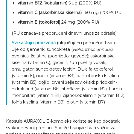
vitamin B12 (kobalamin)
5 µg (200% PU)
vitamin C (askorbinska kiselina)
160 mg (200% PU)
vitamin E (tokoferol)
24 mg (200% PU)
(PU označava preporučeni dnevni unos za odrasle)
Svi sastojci proizvoda
(uključujući i pomoćne tvari):
ulje od sjemenki suncokreta (
Helianthus annuus
);
ovojnica: želatina (podrijetlo: goveđe); askorbinska
kiselina (vitamin C); glicerin; žuti pčelinji vosak;
emulgator: suncokretov lecitin; DL-alfa-tokoferol
(vitamin E); niacin (vitamin B3); pantotenska kiselina
(vitamin B5); bojilo: crveni željezov oksid; piridoksin-
hidroklorid (vitamin B6); riboflavin (vitamin B2); tiamin-
mononitrat (vitamin B1); cijanokobalamin (vitamin B12);
folna kiselina (vitamin B9); biotin (vitamin B7)
Kapsule AURAXOL B-kompleks koriste se kao dodatak
svakodnevnoj prehrani. Sadrže hranjive tvari važne za