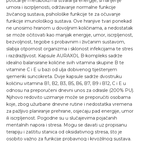
poticanje metabolizma stvaranja energije, smanjenje
umora i iscrpljenosti, održavanje normalne funkcije
živčanog sustava, psihološke funkcije te za očuvanje
funkcije imunološkog sustava. Ove hranjive tvari ponekad
ne unosimo hranom u dovoljnim količinama, a nedostatak
se može očitovati kao manjak energije, umor, iscrpljenost,
bezvoljnost, tegobe s probavnim i živčanim sustavom,
slabija otpornost organizma i sklonost infekcijama te stres
i razdražljivost. Kapsule AURAXOL B-kompleks sadrže
idealno balansirane količine svih vitamina skupine B te
vitamine C i E u bazi od ulja dobivenog tiještenjem
sjemenki suncokreta. Dvije kapsule sadrže dvostruku
količinu vitamina B1, B2, B3, B5, B6, B7, B9 i B12, C i E u
odnosu na preporučeni dnevni unos za odrasle (200% PU).
Njihovo redovito uzimanje može se preporučiti osobama
koje, zbog užurbane dnevne rutine i nedostatka vremena
za pažljivo planiranje prehrane, osjećaju pad energije, umor
ili iscrpljenost. Pogodne su u slučajevima pojačanih
mentalnih napora i stresa. Mogu se davati uz propisanu
terapiju i zaštitu stanica od oksidativnog stresa, što je
osobito važno za funkcije probavnog i krvožilnog sustava.